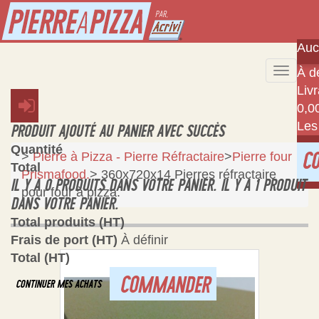
Auc
À dé
Toggle
Liv
naviga
0,0
Les
PRODUIT AJOUTÉ AU PANIER AVEC SUCCÈS
Quantité
>
Pierre à Pizza - Pierre Réfractaire
>
Pierre four
C
Total
Prismafood.
>
360x720x14 Pierres réfractaire
IL Y A
0
PRODUITS DANS VOTRE PANIER.
IL Y A 1 PRODUIT
pour four à pizza.
DANS VOTRE PANIER.
Total produits (HT)
Frais de port (HT)
À définir
Total (HT)
COMMANDER
CONTINUER MES ACHATS