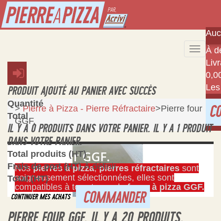
Auc
À dé
Toggle
Liv
naviga
0,0
Les
PRODUIT AJOUTÉ AU PANIER AVEC SUCCÈS
Quantité
>
Pierre à Pizza - Pierre Réfractaire
>
Pierre four
C
Total
GGF.
IL Y A
0
PRODUITS DANS VOTRE PANIER.
IL Y A 1 PRODUIT
DANS VOTRE PANIER.
Pierre four GGF.
Total produits (HT)
Frais de port (HT)
À définir
Nos
pierres à pizza
,
pierres réfractaires
sont
soigneusement sélectionnées, elles sont
Total (HT)
compatibles à tous types de
fours à pizza GGF.
COMMANDER
CONTINUER MES ACHATS
PIERRE FOUR GGF.
IL Y A 20 PRODUITS.