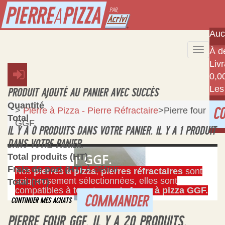
Auc
À dé
Toggle
Liv
naviga
0,0
Les
PRODUIT AJOUTÉ AU PANIER AVEC SUCCÈS
Quantité
>
Pierre à Pizza - Pierre Réfractaire
>
Pierre four
C
Total
GGF.
IL Y A
0
PRODUITS DANS VOTRE PANIER.
IL Y A 1 PRODUIT
DANS VOTRE PANIER.
Pierre four GGF.
Total produits (HT)
Frais de port (HT)
À définir
Nos
pierres à pizza
,
pierres réfractaires
sont
soigneusement sélectionnées, elles sont
Total (HT)
compatibles à tous types de
fours à pizza GGF.
COMMANDER
CONTINUER MES ACHATS
PIERRE FOUR GGF.
IL Y A 20 PRODUITS.