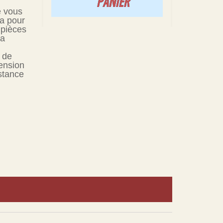
PANIER
e vous
za pour
 pièces
la
e de
ension
stance