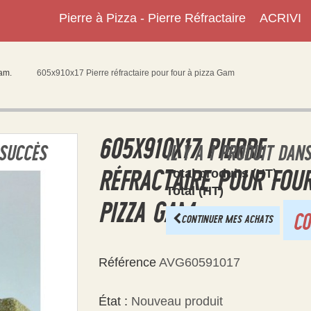
Pierre à Pizza - Pierre Réfractaire
ACRIVI
Gam.
605x910x17 Pierre réfractaire pour four à pizza Gam
605X910X17 PIERRE
 SUCCÈS
IL Y A 1 PRODUIT DAN
RÉFRACTAIRE POUR FOU
Total produits (HT)
Total (HT)
PIZZA GAM
C
CONTINUER MES ACHATS
Référence
AVG60591017
État :
Nouveau produit