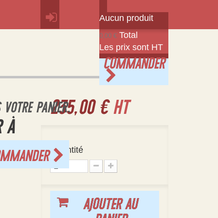
Aucun produit
Total
0,00 €
Les prix sont HT
COMMANDER
235,00 €
HT
S VOTRE PANIER.
R À
Quantité
OMMANDER
AJOUTER AU