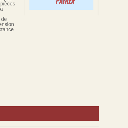
PANIER
 pièces
la
e de
ension
stance