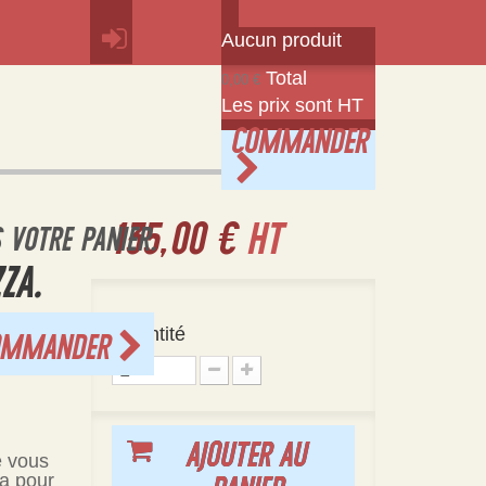
Aucun produit
Total
0,00 €
Les prix sont HT
COMMANDER
135,00 €
HT
S VOTRE PANIER.
ZA.
Quantité
OMMANDER
AJOUTER AU
e vous
za pour