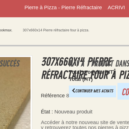
Pierre à Pizza - Pierre Réfractaire
ACRIVI
Cookmax.
307x660x14 Pierre réfractaire four à pizza.
307X660X14 PIERRE
 SUCCÈS
IL Y A 1 PRODUIT DAN
RÉFRACTAIRE FOUR À PIZ
Total produits (HT)
Total (HT)
C
CONTINUER MES ACHATS
Référence
850060R
État :
Nouveau produit
Accéder à notre nouveau site de vent
y retrouverez toutes nos pierres à piz