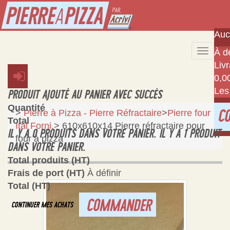
Auc
À dé
Toggle
Liv
naviga
0,0
Les
PRODUIT AJOUTÉ AU PANIER AVEC SUCCÈS
Quantité
>
Pierre à Pizza - Pierre Réfractaire
>
Pierre four
C
Total
Ital Forni.
>
610x610x14 Pierre réfractaire pour
IL Y A
0
PRODUITS DANS VOTRE PANIER.
IL Y A 1 PRODUIT
four à pizza
DANS VOTRE PANIER.
Total produits (HT)
Frais de port (HT)
À définir
Total (HT)
COMMANDER
CONTINUER MES ACHATS